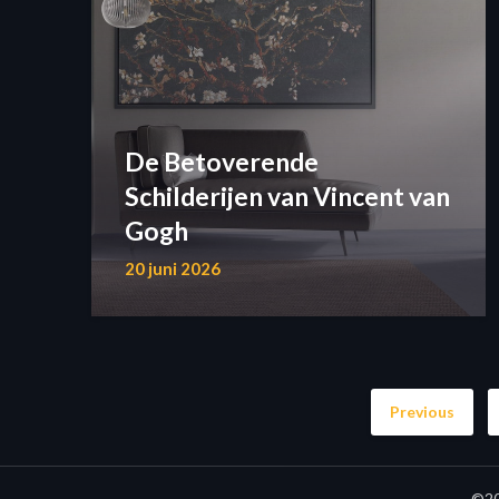
De Betoverende
Schilderijen van Vincent van
Gogh
20 juni 2026
Previous
©20