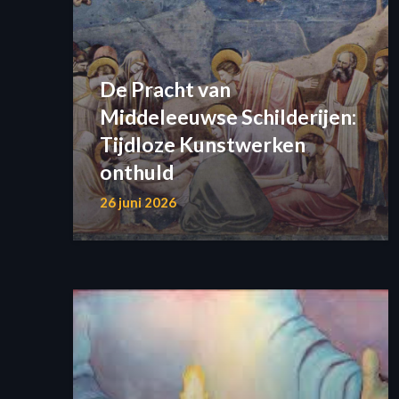
De Pracht van
Middeleeuwse Schilderijen:
Tijdloze Kunstwerken
onthuld
26 juni 2026