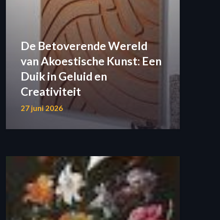
De Betoverende Wereld
van Akoestische Kunst: Een
Duik in Geluid en
Creativiteit
27 juni 2026