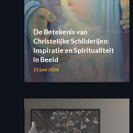
De Betekenis van
Christelijke Schilderijen:
Inspiratie en Spiritualiteit
in Beeld
23 juni 2026