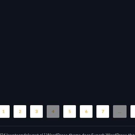
1
2
3
4
5
6
7
…
26 kwetsendekunst.nl
| WordPress thema door
Superb WordPress the