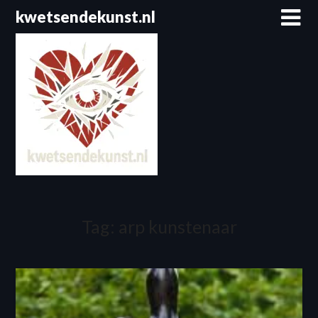
Spring
kwetsendekunst.nl
naar
de
inhoud
Tag:
arp kunstenaar