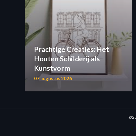
Prachtige Creaties: Het
Houten Schilderij als
Kunstvorm
07 augustus 2026
©20