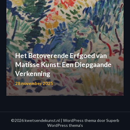
Het Betoverende Erfgoed van
Matisse Kunst: Een Diepgaande
Verkenning
28 november 2025
©2026 kwetsendekunst.nl
| WordPress thema door
Superb
WordPress thema's