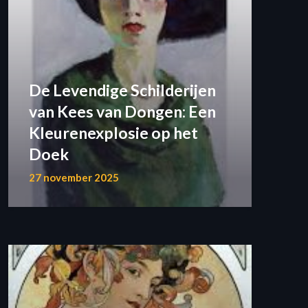
De Levendige Schilderijen
van Kees van Dongen: Een
Kleurenexplosie op het
Doek
27 november 2025