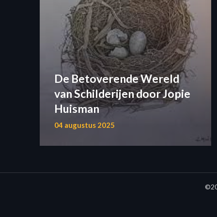
De Betoverende Wereld
van Schilderijen door Jopie
Huisman
04 augustus 2025
©20