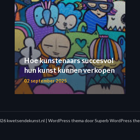
Hoe kunstenaars succesvol
hun kunst kunnen verkopen
02 september 2025
26 kwetsendekunst.nl
| WordPress thema door
Superb WordPress the