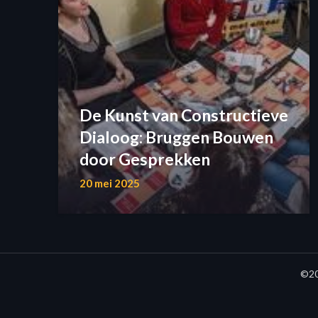
De Kunst van Constructieve
Dialoog: Bruggen Bouwen
door Gesprekken
20 mei 2025
©20