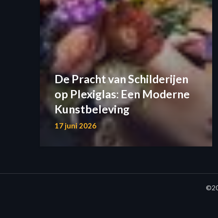
De Pracht van Schilderijen
op Plexiglas: Een Moderne
Kunstbeleving
17 juni 2026
©20