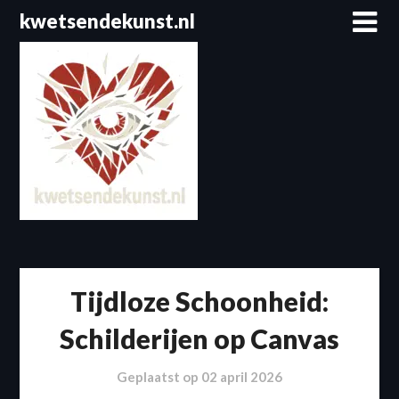
Spring
kwetsendekunst.nl
naar
de
inhoud
Tijdloze Schoonheid:
Schilderijen op Canvas
Geplaatst op
02 april 2026