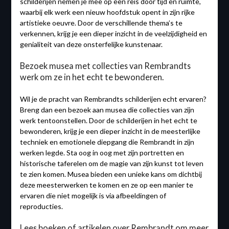
schilderijen nemen je mee op een reis door tijd en ruimte,
waarbij elk werk een nieuw hoofdstuk opent in zijn rijke
artistieke oeuvre. Door de verschillende thema’s te
verkennen, krijg je een dieper inzicht in de veelzijdigheid en
genialiteit van deze onsterfelijke kunstenaar.
Bezoek musea met collecties van Rembrandts
werk om ze in het echt te bewonderen.
Wil je de pracht van Rembrandts schilderijen echt ervaren?
Breng dan een bezoek aan musea die collecties van zijn
werk tentoonstellen. Door de schilderijen in het echt te
bewonderen, krijg je een dieper inzicht in de meesterlijke
techniek en emotionele diepgang die Rembrandt in zijn
werken legde. Sta oog in oog met zijn portretten en
historische taferelen om de magie van zijn kunst tot leven
te zien komen. Musea bieden een unieke kans om dichtbij
deze meesterwerken te komen en ze op een manier te
ervaren die niet mogelijk is via afbeeldingen of
reproducties.
Lees boeken of artikelen over Rembrandt om meer