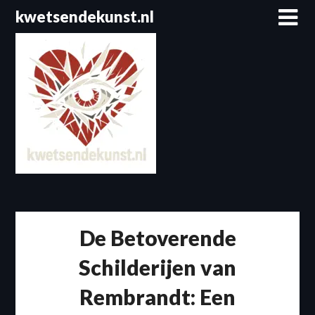
Spring
kwetsendekunst.nl
naar
de
inhoud
De Betoverende
Schilderijen van
Rembrandt: Een