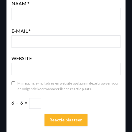
NAAM
*
E-MAIL
*
WEBSITE
Mijn naam, e-mailadres en website opslaan in deze browser voor
de volgende keer wanneer ik een reactie plaats.
6
−
6
=