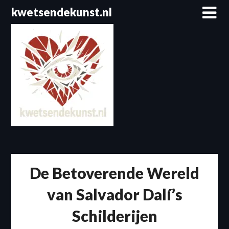
Spring
kwetsendekunst.nl
naar
de
inhoud
De Betoverende Wereld
van Salvador Dalí’s
Schilderijen