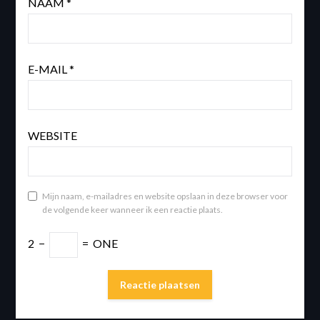
NAAM
*
E-MAIL
*
WEBSITE
Mijn naam, e-mailadres en website opslaan in deze browser voor
de volgende keer wanneer ik een reactie plaats.
2
−
=
ONE