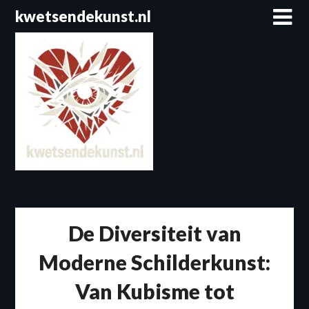
Spring
kwetsendekunst.nl
naar
de
inhoud
De Diversiteit van
Moderne Schilderkunst:
Van Kubisme tot