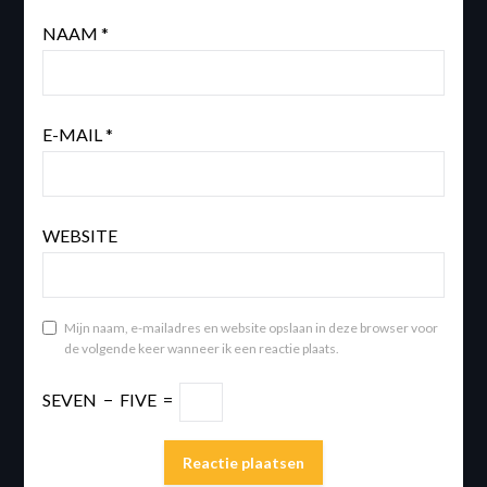
NAAM
*
E-MAIL
*
WEBSITE
Mijn naam, e-mailadres en website opslaan in deze browser voor
de volgende keer wanneer ik een reactie plaats.
SEVEN
−
FIVE
=