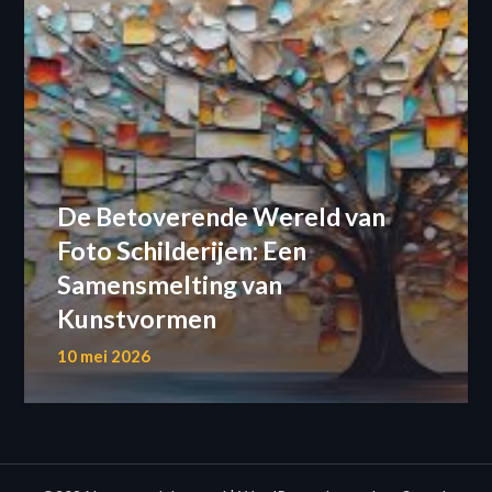
De Betoverende Wereld van
Foto Schilderijen: Een
Samensmelting van
Kunstvormen
10 mei 2026