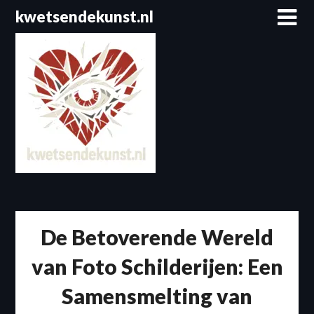
Spring
kwetsendekunst.nl
naar
de
inhoud
De Betoverende Wereld
van Foto Schilderijen: Een
Samensmelting van