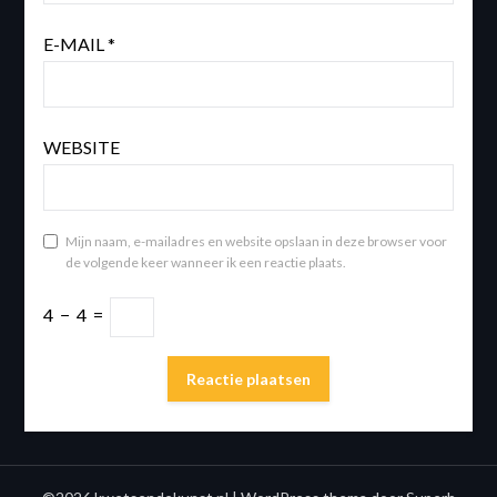
E-MAIL
*
WEBSITE
Mijn naam, e-mailadres en website opslaan in deze browser voor
de volgende keer wanneer ik een reactie plaats.
4
−
4
=