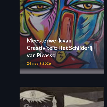
Meesterwerk van
Creativiteit: Het Schilderij
van Picasso
24 maart 2026