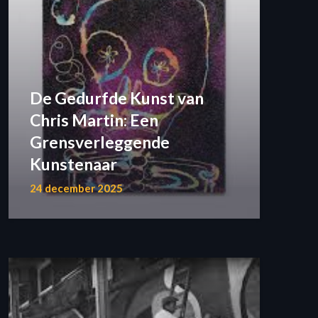
De Gedurfde Kunst van
Chris Martin: Een
Grensverleggende
Kunstenaar
24 december 2025