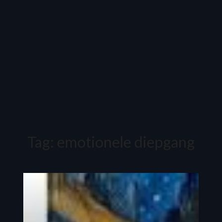
Tag:
emotionele diepgang