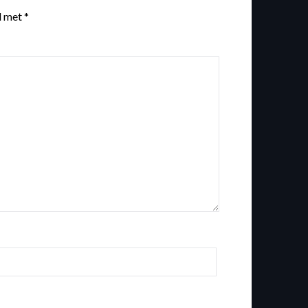
d met
*