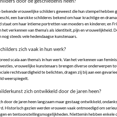
childers door de geschiedenis heen?
nde bekende vrouwelijke schilders geweest die hun stempel hebben
ileschi, een barokke schilderes bekend om haar krachtige en dram
d staat om haar intieme portretten van moeders en kinderen; en F
n het verkennen van thema’s als identiteit, pijn en vrouwelijkheid
ren nog steeds vele hedendaagse kunstenaars.
childers zich vaak in hun werk?
 breed scala aan thema’s in hun werk. Van het verkennen van femini
westies, vrouwelijke kunstenaars brengen diverse onderwerpen tot
iale rechtvaardigheid te belichten, dragen zij bij aan een gevariee
ld weerspiegelt.
hilderkunst zich ontwikkeld door de jaren heen?
zich door de jaren heen langzaam maar gestaag ontwikkeld, ondan
d. Historisch gezien werden vrouwen vaak ontmoedigd om serieus
gen en tentoonstellingsmogelijkheden. Niettemin hebben enkele op