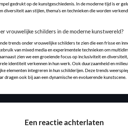
mpel gedrukt op de kunstgeschiedenis. In de moderne tijd is er ge
en diversiteit aan stijlen, thema’s en technieken die worden verke
er vrouwelijke schilders in de moderne kunstwereld?
e trends onder vrouwelijke schilders te zien die een frisse en inn
t gebruik van mixed media en experimentele technieken om multidi
aarnaast zien we een groeiende focus op inclusiviteit en diversiteit
lturele identiteit verkennen in hun werk. Ook duurzaamheid en mili
jke elementen integreren in hun schilderijen. Deze trends weerspiege
aar dragen ook bij aan een dynamische en evoluerende kunstscene.
Een reactie achterlaten