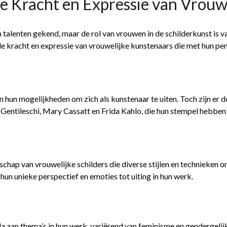
e Kracht en Expressie van Vrouw
an talenten gekend, maar de rol van vrouwen in de schilderkunst is
de kracht en expressie van vrouwelijke kunstenaars die met hun pe
 hun mogelijkheden om zich als kunstenaar te uiten. Toch zijn er 
 Gentileschi, Mary Cassatt en Frida Kahlo, die hun stempel hebbe
hap van vrouwelijke schilders die diverse stijlen en technieken 
hun unieke perspectief en emoties tot uiting in hun werk.
a aan thema’s in hun werk, variërend van feminisme en gendergelij