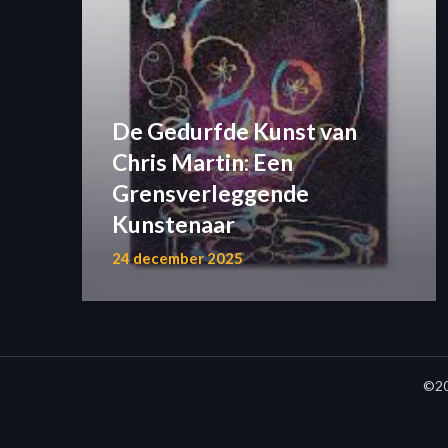
De Gedurfde Kunst van
Chris Martin: Een
Grensverleggende
Kunstenaar
24 december 2025
©20