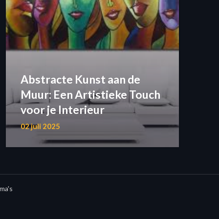
Abstracte Kunst aan de
Muur: Een Artistieke Touch
voor je Interieur
02 juli 2025
ma's