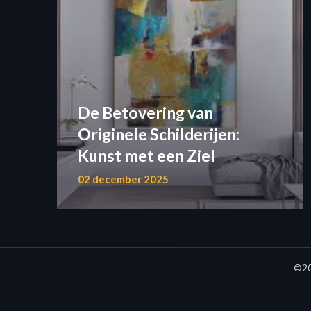
De Betovering van
Originele Schilderijen:
Kunst met een Ziel
02 december 2025
©20