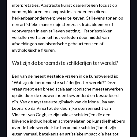
interpretaties. Abstracte kunst daarentegen focust op
vormen, kleuren en composities zonder een direct
herkenbaar onderwerp weer te geven. Stillevens tonen op
een artistieke manier objecten zoals fruit, bloemen of
voorwerpen in een stilleven setting. Historiestukken
vertellen verhalen uit het verleden door middel van
afbeeldingen van historische gebeurtenissen of
mythologische figuren.
Wat zijn de beroemdste schilderijen ter wereld?
Een van de meest gestelde vragen in de kunstwereld is:
“Wat zijn de beroemdste schilderijen ter wereld?” Deze
vraag roept een breed scala aan iconische meesterwerken
op die door de eeuwen heen bewonderd en bestudeerd
zijn. Van de mysterieuze glimlach van de Mona Lisa van
Leonardo da Vinci tot de kleurrijke sterrennacht van
Vincent van Gogh, er zijn talloze schilderijen die een
blijvende indruk hebben achtergelaten op kunstliefhebbers
over de hele wereld. Elke beroemde schilderij heeft zijn
eigen verhaal, betekenis en artistieke impact die het tot