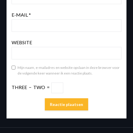
E-MAIL
*
WEBSITE
Mijn naam, e-mailadres en website opslaan in deze browser voor
de volgende keer wanneer ik een reactie plaats.
THREE
−
TWO
=