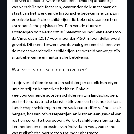
Hoewel de exacte waarde van een schilderij afhankelijk is
van verschillende factoren, waaronder de kunstenaar, de
staat van het werk en de historische betekenis ervan, zijn
er enkele iconische schilderijen die bekend staan om hun
astronomische prijskaartjes. Een van de duurste
schilderijen ooit verkocht is “Salvator Mundi” van Leonardo
da Vinci, dat in 2017 voor meer dan 450 miljoen dollar werd
geveild. Dit meesterwerk wordt vaak genoemd als een van
de meest waardevolle schilderijen ter wereld vanwege zijn
artistieke genie en historische betekenis.
Wat voor soort schilderijen zijn er?
Er zijn verschillende soorten schilderijen die elk hun eigen
unieke stijl en kenmerken hebben. Enkele
veelvoorkomende soorten schilderijen zijn landschappen,
portretten, abstracte kunst, stillevens en historiestukken.
Landschapsschilderijen tonen vaak natuurlijke scènes zoals
bergen, bossen of waterpartijen en kunnen een gevoel van
rust en sereniteit oproepen. Portretschilderijen leggen de
kenmerken en expressies van individuen vast, variërend
van realistische portretten tot meer abstracte