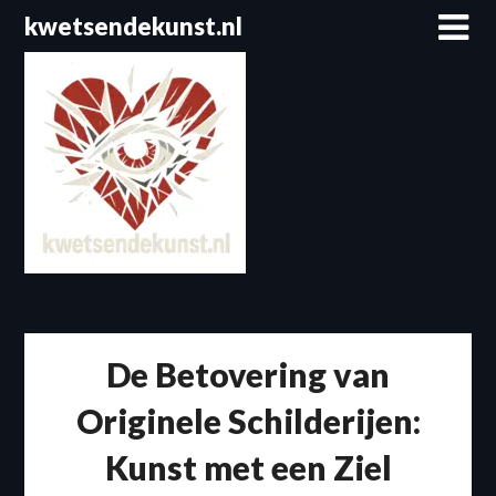
Spring
kwetsendekunst.nl
naar
de
inhoud
De Betovering van
Originele Schilderijen:
Kunst met een Ziel