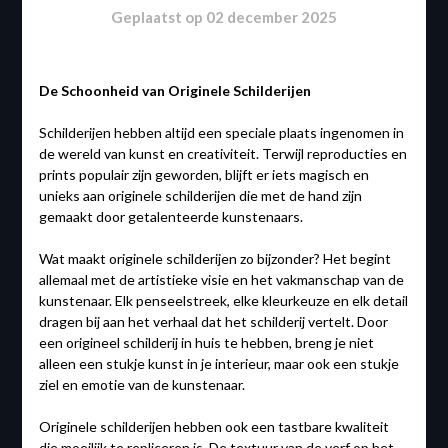
Geplaatst op
02 december 2025
De Schoonheid van Originele Schilderijen
Schilderijen hebben altijd een speciale plaats ingenomen in
de wereld van kunst en creativiteit. Terwijl reproducties en
prints populair zijn geworden, blijft er iets magisch en
unieks aan originele schilderijen die met de hand zijn
gemaakt door getalenteerde kunstenaars.
Wat maakt originele schilderijen zo bijzonder? Het begint
allemaal met de artistieke visie en het vakmanschap van de
kunstenaar. Elk penseelstreek, elke kleurkeuze en elk detail
dragen bij aan het verhaal dat het schilderij vertelt. Door
een origineel schilderij in huis te hebben, breng je niet
alleen een stukje kunst in je interieur, maar ook een stukje
ziel en emotie van de kunstenaar.
Originele schilderijen hebben ook een tastbare kwaliteit
die moeilijk te repliceren is. De textuur van de verf op het