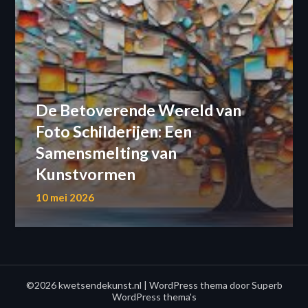
De Betoverende Wereld van
Foto Schilderijen: Een
Samensmelting van
Kunstvormen
10 mei 2026
©2026 kwetsendekunst.nl
| WordPress thema door
Superb
WordPress thema's