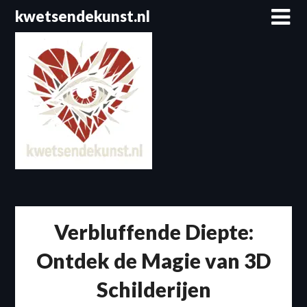
Spring
kwetsendekunst.nl
naar
de
inhoud
Verbluffende Diepte:
Ontdek de Magie van 3D
Schilderijen