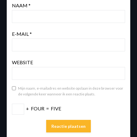
NAAM
*
E-MAIL
*
WEBSITE
Mijn naam, e-mailadres en website opslaan in deze browser voor
de volgende keer wanneer ik een reactie plaats.
+
FOUR
=
FIVE