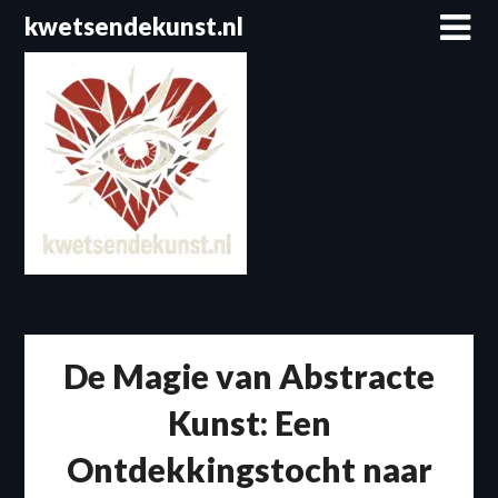
Spring
kwetsendekunst.nl
naar
de
inhoud
De Magie van Abstracte
Kunst: Een
Ontdekkingstocht naar