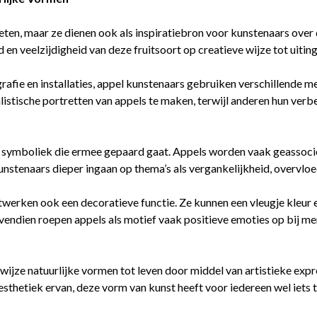
e eten, maar ze dienen ook als inspiratiebron voor kunstenaars over
en veelzijdigheid van deze fruitsoort op creatieve wijze tot uitin
afie en installaties, appel kunstenaars gebruiken verschillende m
istische portretten van appels te maken, terwijl anderen hun verb
e symboliek die ermee gepaard gaat. Appels worden vaak geassocie
nstenaars dieper ingaan op thema’s als vergankelijkheid, overvloed
werken ook een decoratieve functie. Ze kunnen een vleugje kleur e
vendien roepen appels als motief vaak positieve emoties op bij men
ijze natuurlijke vormen tot leven door middel van artistieke expre
thetiek ervan, deze vorm van kunst heeft voor iedereen wel iets t