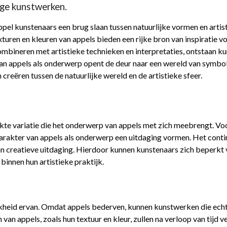
ige kunstwerken.
pel kunstenaars een brug slaan tussen natuurlijke vormen en artist
uren en kleuren van appels bieden een rijke bron van inspiratie vo
mbineren met artistieke technieken en interpretaties, ontstaan k
 van appels als onderwerp opent de deur naar een wereld van symbo
reëren tussen de natuurlijke wereld en de artistieke sfeer.
te variatie die het onderwerp van appels met zich meebrengt. Voor
karakter van appels als onderwerp een uitdaging vormen. Het con
aan creatieve uitdaging. Hierdoor kunnen kunstenaars zich beperkt
nnen hun artistieke praktijk.
jkheid ervan. Omdat appels bederven, kunnen kunstwerken die echt
n appels, zoals hun textuur en kleur, zullen na verloop van tijd ve