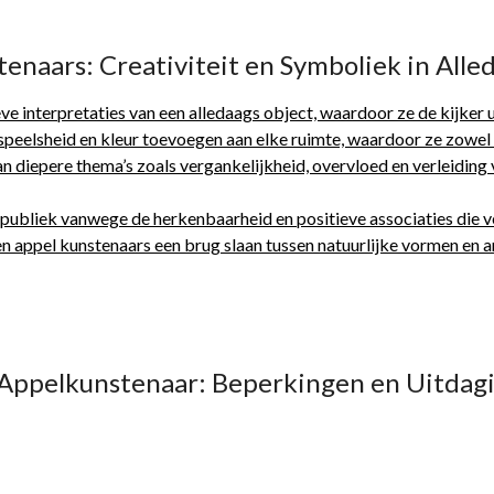
enaars: Creativiteit en Symboliek in All
e interpretaties van een alledaags object, waardoor ze de kijker 
eelsheid en kleur toevoegen aan elke ruimte, waardoor ze zowel de
 diepere thema’s zoals vergankelijkheid, overvloed en verleiding 
 publiek vanwege de herkenbaarheid en positieve associaties die v
 appel kunstenaars een brug slaan tussen natuurlijke vormen en ar
n Appelkunstenaar: Beperkingen en Uitdag