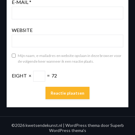
E-MAIL
*
WEBSITE
Mijn naam, e-mailadres en website opslaan in deze browser voor
de volgende keer wanneer ik een reactie plaats.
EIGHT
×
=
72
©2026 kwetsendekunst.nl
| WordPress thema door
Superb
WordPress thema's