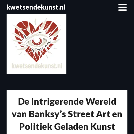
Spring
kwetsendekunst.nl
naar
de
inhoud
De Intrigerende Wereld
van Banksy’s Street Art en
Politiek Geladen Kunst