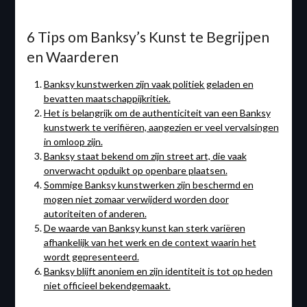
6 Tips om Banksy’s Kunst te Begrijpen
en Waarderen
Banksy kunstwerken zijn vaak politiek geladen en
bevatten maatschappijkritiek.
Het is belangrijk om de authenticiteit van een Banksy
kunstwerk te verifiëren, aangezien er veel vervalsingen
in omloop zijn.
Banksy staat bekend om zijn street art, die vaak
onverwacht opduikt op openbare plaatsen.
Sommige Banksy kunstwerken zijn beschermd en
mogen niet zomaar verwijderd worden door
autoriteiten of anderen.
De waarde van Banksy kunst kan sterk variëren
afhankelijk van het werk en de context waarin het
wordt gepresenteerd.
Banksy blijft anoniem en zijn identiteit is tot op heden
niet officieel bekendgemaakt.