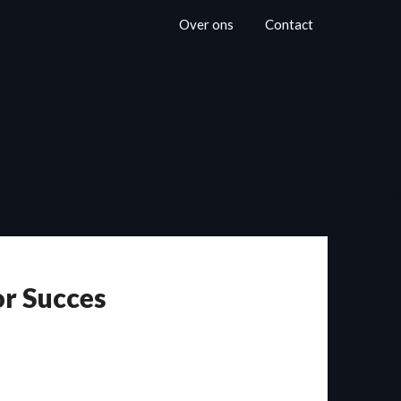
Over ons
Contact
or Succes