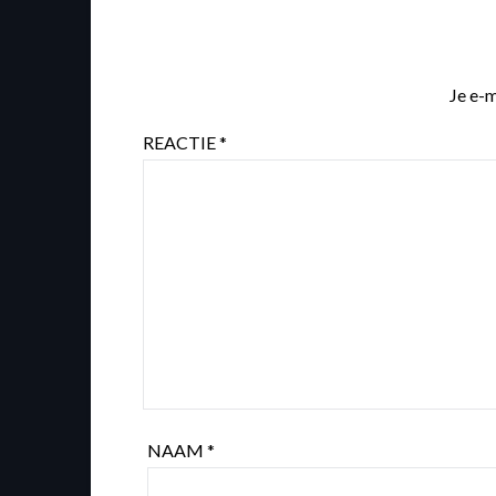
Je e-m
REACTIE
*
NAAM
*