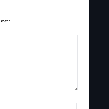
d met
*