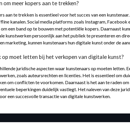
en om meer kopers aan te trekken?
 aan te trekken is essentieel voor het succes van een kunstenaar. 
ffline kanalen. Social media platforms zoals Instagram, Facebook
n om een band op te bouwen met potentiële kopers. Daarnaast ku
le kunstwerken persoonlijk aan het publiek te presenteren en dir
e en marketing, kunnen kunstenaars hun digitale kunst onder de a
k op moet letten bij het verkopen van digitale kunst?
schillende juridische aspecten waar kunstenaars op moeten letten. Ee
 werken, zoals auteursrechten en licenties. Het is essentieel om d
en om conflicten te voorkomen. Daarnaast is het aan te raden om e
uele beperkingen duidelijk vastlegt. Het naleven van deze jurid
or een succesvolle transactie van digitale kunstwerken.