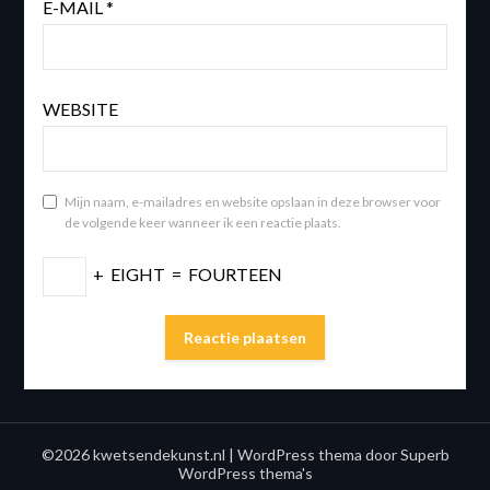
E-MAIL
*
WEBSITE
Mijn naam, e-mailadres en website opslaan in deze browser voor
de volgende keer wanneer ik een reactie plaats.
+
EIGHT
=
FOURTEEN
©2026 kwetsendekunst.nl
| WordPress thema door
Superb
WordPress thema's