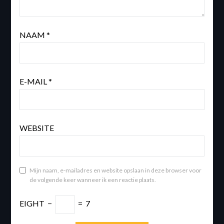
NAAM
*
E-MAIL
*
WEBSITE
Mijn naam, e-mailadres en website opslaan in deze browser voor
de volgende keer wanneer ik een reactie plaats.
EIGHT
−
=
7