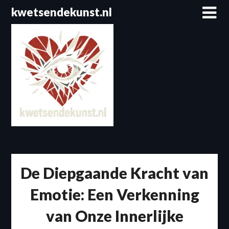
Spring
kwetsendekunst.nl
naar
de
inhoud
De Diepgaande Kracht van
Emotie: Een Verkenning
van Onze Innerlijke