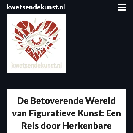
Spring
kwetsendekunst.nl
naar
de
inhoud
De Betoverende Wereld
van Figuratieve Kunst: Een
Reis door Herkenbare