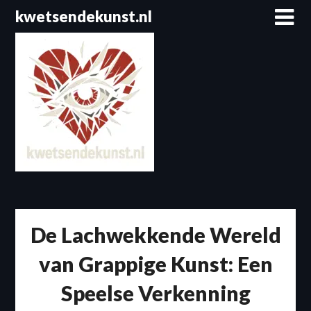
Spring
kwetsendekunst.nl
naar
de
inhoud
De Lachwekkende Wereld
van Grappige Kunst: Een
Speelse Verkenning