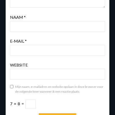
NAAM
*
E-MAIL
*
WEBSITE
Mijn naam, e-mailadres en website opslaan in deze browser voor
de volgende keer wanneer ik een reactie plaats.
7
×
8
=