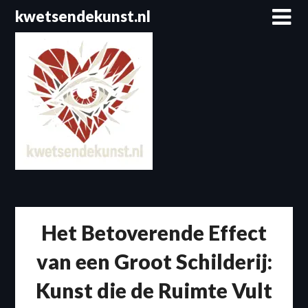
Spring
kwetsendekunst.nl
naar
de
inhoud
Het Betoverende Effect
van een Groot Schilderij:
Kunst die de Ruimte Vult