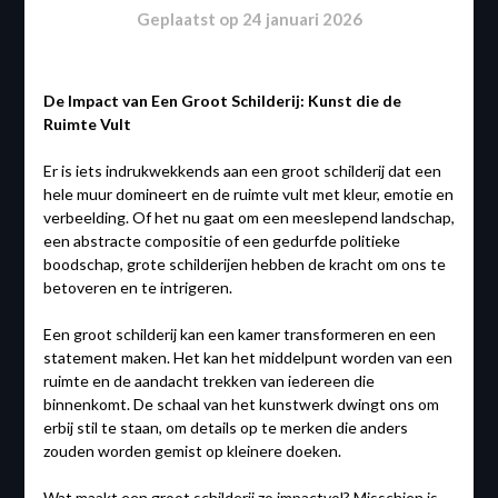
Geplaatst op
24 januari 2026
De Impact van Een Groot Schilderij: Kunst die de
Ruimte Vult
Er is iets indrukwekkends aan een groot schilderij dat een
hele muur domineert en de ruimte vult met kleur, emotie en
verbeelding. Of het nu gaat om een meeslepend landschap,
een abstracte compositie of een gedurfde politieke
boodschap, grote schilderijen hebben de kracht om ons te
betoveren en te intrigeren.
Een groot schilderij kan een kamer transformeren en een
statement maken. Het kan het middelpunt worden van een
ruimte en de aandacht trekken van iedereen die
binnenkomt. De schaal van het kunstwerk dwingt ons om
erbij stil te staan, om details op te merken die anders
zouden worden gemist op kleinere doeken.
Wat maakt een groot schilderij zo impactvol? Misschien is