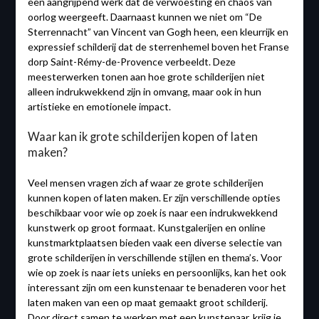
een aangrijpend werk dat de verwoesting en chaos van
oorlog weergeeft. Daarnaast kunnen we niet om “De
Sterrennacht” van Vincent van Gogh heen, een kleurrijk en
expressief schilderij dat de sterrenhemel boven het Franse
dorp Saint-Rémy-de-Provence verbeeldt. Deze
meesterwerken tonen aan hoe grote schilderijen niet
alleen indrukwekkend zijn in omvang, maar ook in hun
artistieke en emotionele impact.
Waar kan ik grote schilderijen kopen of laten
maken?
Veel mensen vragen zich af waar ze grote schilderijen
kunnen kopen of laten maken. Er zijn verschillende opties
beschikbaar voor wie op zoek is naar een indrukwekkend
kunstwerk op groot formaat. Kunstgalerijen en online
kunstmarktplaatsen bieden vaak een diverse selectie van
grote schilderijen in verschillende stijlen en thema’s. Voor
wie op zoek is naar iets unieks en persoonlijks, kan het ook
interessant zijn om een kunstenaar te benaderen voor het
laten maken van een op maat gemaakt groot schilderij.
Door direct samen te werken met een kunstenaar, krijg je