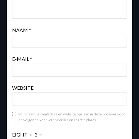
NAAM
*
E-MAIL
*
WEBSITE
Mijn naam, e-mailadres en website opslaan in deze browser voor
de volgende keer wanneer ik een reactie plaats.
EIGHT
+
3
=