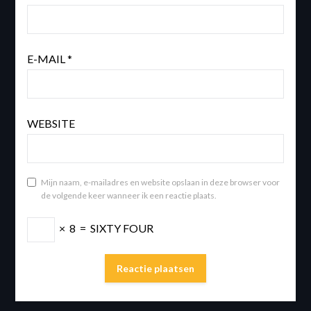
E-MAIL
*
WEBSITE
Mijn naam, e-mailadres en website opslaan in deze browser voor
de volgende keer wanneer ik een reactie plaats.
×
8
=
SIXTY FOUR