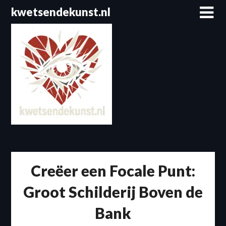
Spring
kwetsendekunst.nl
naar
de
inhoud
Creëer een Focale Punt:
Groot Schilderij Boven de
Bank