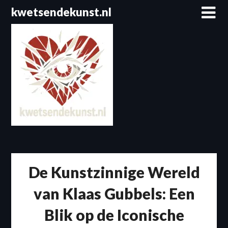
Spring
kwetsendekunst.nl
naar
de
inhoud
De Kunstzinnige Wereld
van Klaas Gubbels: Een
Blik op de Iconische