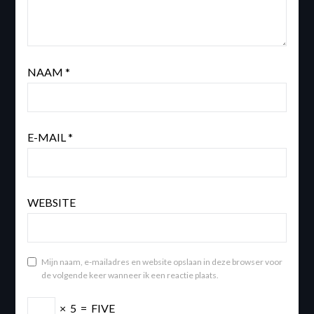
NAAM
*
E-MAIL
*
WEBSITE
Mijn naam, e-mailadres en website opslaan in deze browser voor
de volgende keer wanneer ik een reactie plaats.
×
5
=
FIVE