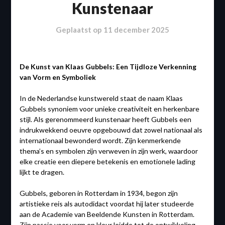
Kunstenaar
Geplaatst op
11 december 2025
De Kunst van Klaas Gubbels: Een Tijdloze Verkenning
van Vorm en Symboliek
In de Nederlandse kunstwereld staat de naam Klaas
Gubbels synoniem voor unieke creativiteit en herkenbare
stijl. Als gerenommeerd kunstenaar heeft Gubbels een
indrukwekkend oeuvre opgebouwd dat zowel nationaal als
internationaal bewonderd wordt. Zijn kenmerkende
thema’s en symbolen zijn verweven in zijn werk, waardoor
elke creatie een diepere betekenis en emotionele lading
lijkt te dragen.
Gubbels, geboren in Rotterdam in 1934, begon zijn
artistieke reis als autodidact voordat hij later studeerde
aan de Academie van Beeldende Kunsten in Rotterdam.
Zijn passie voor vorm en kleur leidde tot de ontwikkeling