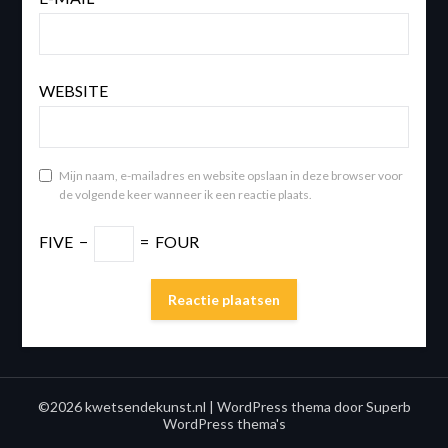
WEBSITE
Mijn naam, e-mailadres en website opslaan in deze browser voor
de volgende keer wanneer ik een reactie plaats.
FIVE
−
=
FOUR
©2026 kwetsendekunst.nl
| WordPress thema door
Superb
WordPress thema's