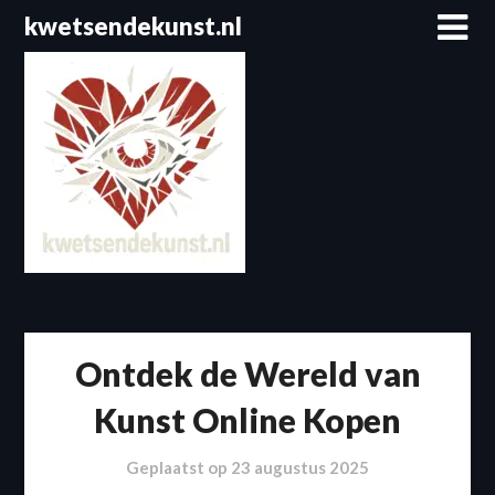
Spring
kwetsendekunst.nl
naar
de
inhoud
Ontdek de Wereld van
Kunst Online Kopen
Geplaatst op
23 augustus 2025