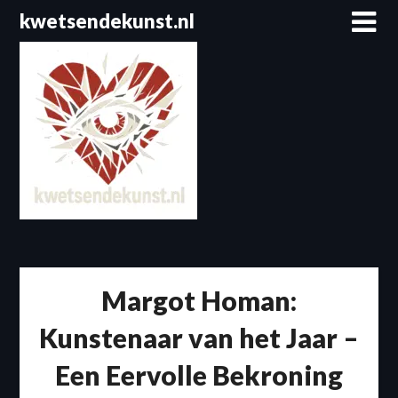
Spring
kwetsendekunst.nl
naar
de
inhoud
Margot Homan:
Kunstenaar van het Jaar –
Een Eervolle Bekroning