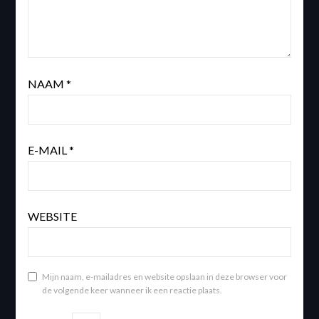
NAAM
*
E-MAIL
*
WEBSITE
Mijn naam, e-mailadres en website opslaan in deze browser voor
de volgende keer wanneer ik een reactie plaats.