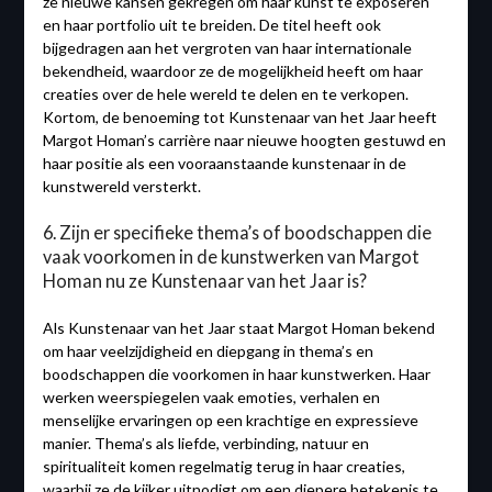
ze nieuwe kansen gekregen om haar kunst te exposeren
en haar portfolio uit te breiden. De titel heeft ook
bijgedragen aan het vergroten van haar internationale
bekendheid, waardoor ze de mogelijkheid heeft om haar
creaties over de hele wereld te delen en te verkopen.
Kortom, de benoeming tot Kunstenaar van het Jaar heeft
Margot Homan’s carrière naar nieuwe hoogten gestuwd en
haar positie als een vooraanstaande kunstenaar in de
kunstwereld versterkt.
6. Zijn er specifieke thema’s of boodschappen die
vaak voorkomen in de kunstwerken van Margot
Homan nu ze Kunstenaar van het Jaar is?
Als Kunstenaar van het Jaar staat Margot Homan bekend
om haar veelzijdigheid en diepgang in thema’s en
boodschappen die voorkomen in haar kunstwerken. Haar
werken weerspiegelen vaak emoties, verhalen en
menselijke ervaringen op een krachtige en expressieve
manier. Thema’s als liefde, verbinding, natuur en
spiritualiteit komen regelmatig terug in haar creaties,
waarbij ze de kijker uitnodigt om een diepere betekenis te