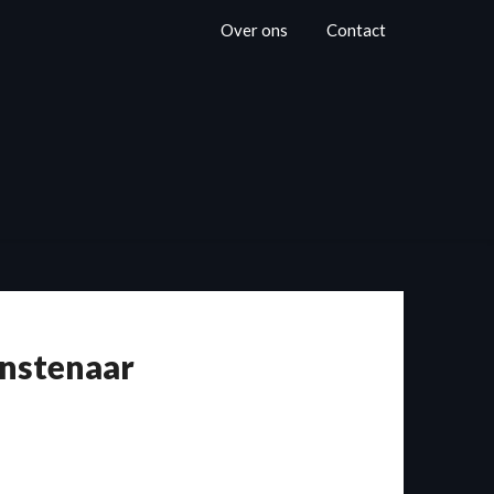
Over ons
Contact
unstenaar