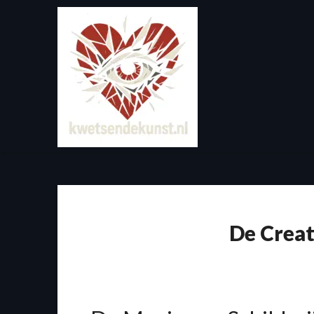
Spring
naar
de
inhoud
De Creat