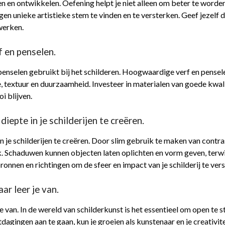
jnen en ontwikkelen. Oefening helpt je niet alleen om beter te worde
igen unieke artistieke stem te vinden en te versterken. Geef jezelf 
werken.
f en penselen.
penselen gebruikt bij het schilderen. Hoogwaardige verf en pensele
extuur en duurzaamheid. Investeer in materialen van goede kwalitei
i blijven.
iepte in je schilderijen te creëren.
je schilderijen te creëren. Door slim gebruik te maken van contras
 Schaduwen kunnen objecten laten oplichten en vorm geven, terwijl
onnen en richtingen om de sfeer en impact van je schilderij te ver
r leer je van.
e van. In de wereld van schilderkunst is het essentieel om open te
agingen aan te gaan, kun je groeien als kunstenaar en je creativit