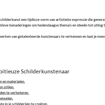
 schilderkunst een tijdloze vorm van artistieke expressie die gener
tieve benaderingen om hedendaagse thema’s en ideeën tot uiting 
werken van getalenteerde kunstenaars te verkennen en laat je mees
bitieuze Schilderkunstenaar
n en materialen.
n stijlen.
den te verbeteren.
penselen.
 in je schilderijen te creëren.