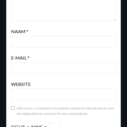
NAAM
*
E-MAIL
*
WEBSITE
Mijn naam, e-mailadres en website opslaan in deze browser voor
de volgende keer wanneer ik een reactie plaats.
EIGHT
×
NINE
=