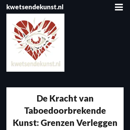
Spring
kwetsendekunst.nl
naar
de
inhoud
De Kracht van
Taboedoorbrekende
Kunst: Grenzen Verleggen