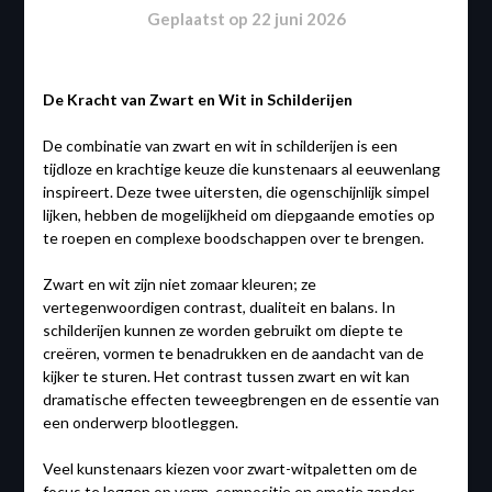
Geplaatst op
22 juni 2026
De Kracht van Zwart en Wit in Schilderijen
De combinatie van zwart en wit in schilderijen is een
tijdloze en krachtige keuze die kunstenaars al eeuwenlang
inspireert. Deze twee uitersten, die ogenschijnlijk simpel
lijken, hebben de mogelijkheid om diepgaande emoties op
te roepen en complexe boodschappen over te brengen.
Zwart en wit zijn niet zomaar kleuren; ze
vertegenwoordigen contrast, dualiteit en balans. In
schilderijen kunnen ze worden gebruikt om diepte te
creëren, vormen te benadrukken en de aandacht van de
kijker te sturen. Het contrast tussen zwart en wit kan
dramatische effecten teweegbrengen en de essentie van
een onderwerp blootleggen.
Veel kunstenaars kiezen voor zwart-witpaletten om de
focus te leggen op vorm, compositie en emotie zonder