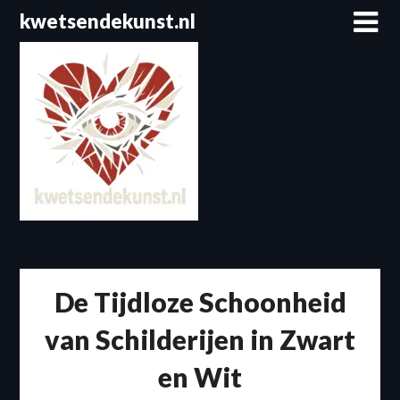
Spring
kwetsendekunst.nl
naar
de
inhoud
De Tijdloze Schoonheid
van Schilderijen in Zwart
en Wit