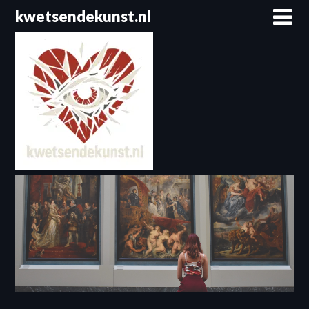
Spring
kwetsendekunst.nl
naar
de
inhoud